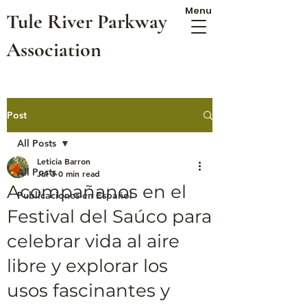
Menu
Tule River Parkway
Association
Post
All Posts
Leticia Barron
All Posts
Jul 3
0 min read
Acompañanos en el
Publicaciones en Español
Festival del Saúco para
celebrar vida al aire
libre y explorar los
usos fascinantes y