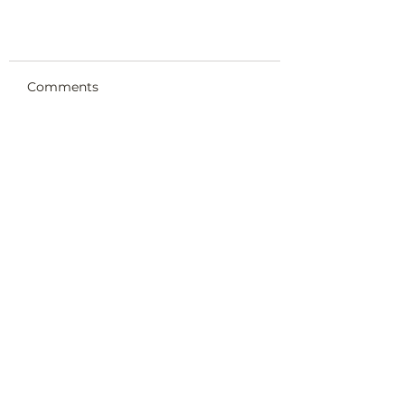
Comments
Write a comment...
Recorrido Gratis 15 de
Agosto 2026
Subscribe to our
newsletter
Submit